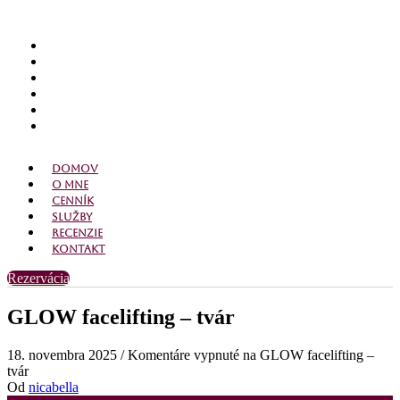
Domov
O mne
Cenník
Služby
Recenzie
Kontakt
Domov
O mne
Cenník
Služby
Recenzie
Kontakt
Rezervácia
GLOW facelifting – tvár
18. novembra 2025
/
Komentáre vypnuté
na GLOW facelifting –
tvár
Od
nicabella